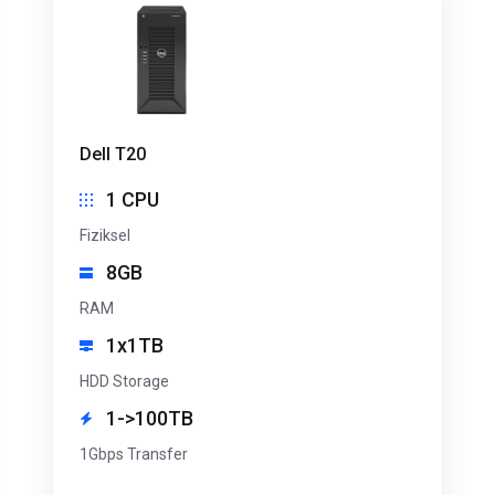
Dell T20
1 CPU
Fiziksel
8GB
RAM
1x1TB
HDD Storage
1->100TB
1Gbps Transfer