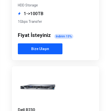
HDD Storage
1->100TB
1Gbps Transfer
Fiyat İsteyiniz
İndirim
15
%
Bize Ulaşın
Dell R230