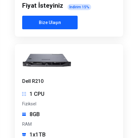
Fiyat İsteyiniz
İndirim
15
%
Bize Ulaşın
Dell R210
1 CPU
Fiziksel
8GB
RAM
1x1TB