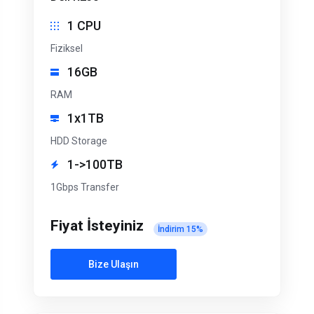
1 CPU
Fiziksel
16GB
RAM
1x1TB
HDD Storage
1->100TB
1Gbps Transfer
Fiyat İsteyiniz
İndirim
15
%
Bize Ulaşın