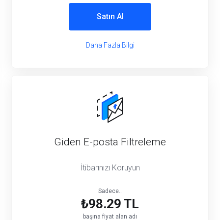
Satın Al
Daha Fazla Bilgi
Giden E-posta Filtreleme
İtibarınızı Koruyun
Sadece..
₺98.29 TL
başına fiyat alan adı