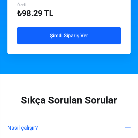
Özeti
₺98.29 TL
Şimdi Sipariş Ver
Sıkça Sorulan Sorular
Nasıl çalışır?