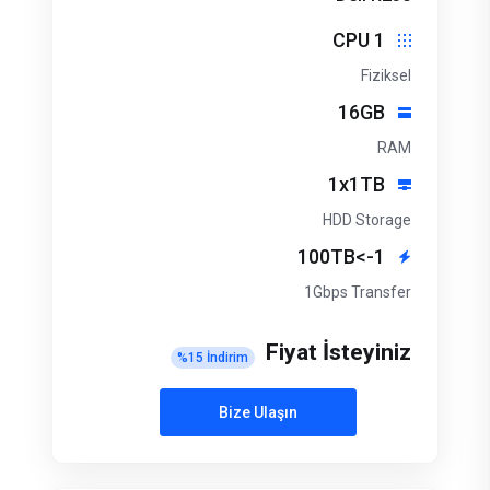
1 CPU
Fiziksel
16GB
RAM
1x1TB
HDD Storage
1->100TB
1Gbps Transfer
Fiyat İsteyiniz
%
15
İndirim
Bize Ulaşın