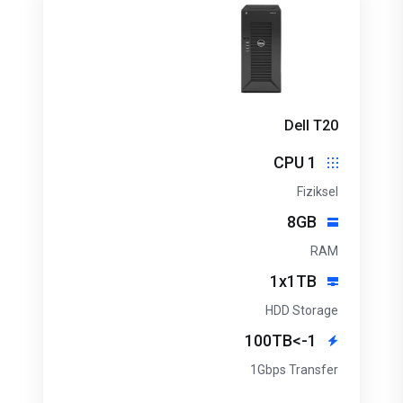
Dell T20
1 CPU
Fiziksel
8GB
RAM
1x1TB
HDD Storage
1->100TB
1Gbps Transfer