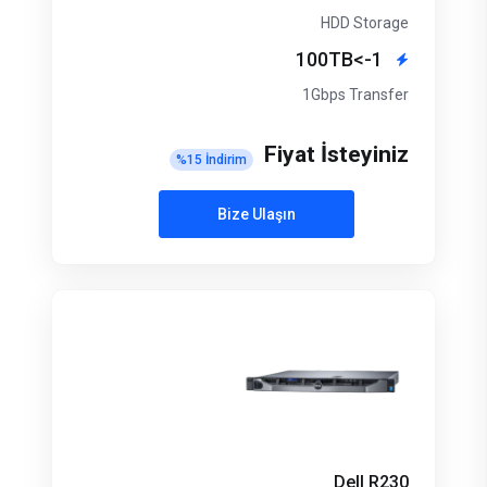
HDD Storage
1->100TB
1Gbps Transfer
Fiyat İsteyiniz
%
15
İndirim
Bize Ulaşın
Dell R230