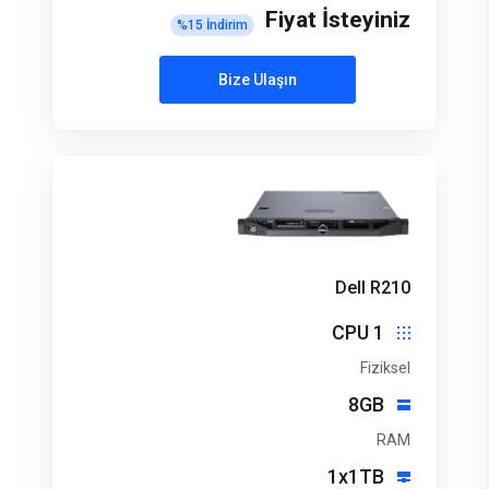
Fiyat İsteyiniz
%
15
İndirim
Bize Ulaşın
Dell R210
1 CPU
Fiziksel
8GB
RAM
1x1TB